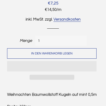
Normaler
Sonderpreis
€7,25
Preis
Stückpreis
€14,50
/
pro
m
inkl. MwSt. zzgl.
Versandkosten
Menge
IN DEN WARENKORB LEGEN
Weihnachten Baumwollstoff Kugeln auf mint 0,5m