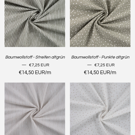
Baumwollstoff - Streifen altgrün
Baumwollstoff - Punkte altgrün
NORMALER PREIS
NORMALER PREIS
—
€7,25 EUR
—
€7,25 EUR
Stückpreis
€14,50 EUR
/
pro
m
Stückpreis
€14,50 EUR
/
pro
m