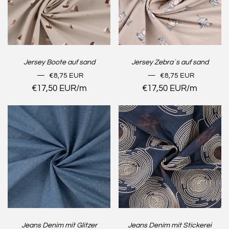
Jersey Boote auf sand
Jersey Zebra´s auf sand
NORMALER PREIS
NORMALER PREIS
—
€8,75 EUR
—
€8,75 EUR
Stückpreis
€17,50 EUR
/
pro
m
Stückpreis
€17,50 EUR
/
pro
m
Jeans Denim mit Glitzer
Jeans Denim mit Stickerei