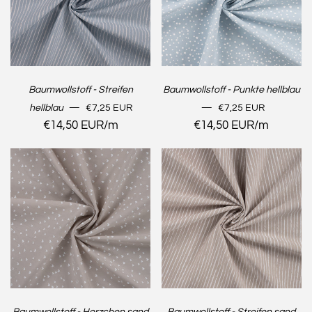
Baumwollstoff - Streifen
Baumwollstoff - Punkte hellblau
NORMALER PREIS
NORMALER PREIS
hellblau
—
€7,25 EUR
—
€7,25 EUR
Stückpreis
€14,50 EUR
/
pro
m
Stückpreis
€14,50 EUR
/
pro
m