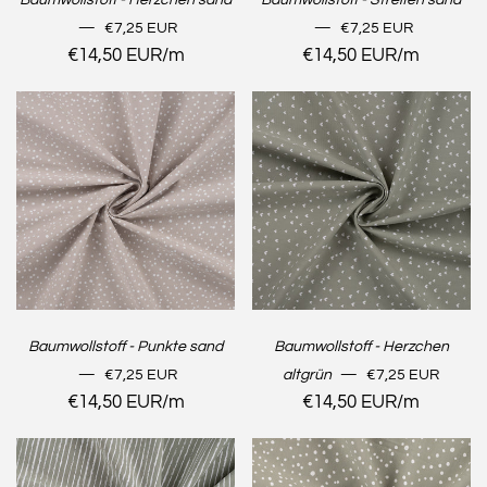
Baumwollstoff - Herzchen sand
Baumwollstoff - Streifen sand
NORMALER PREIS
NORMALER PREIS
—
€7,25 EUR
—
€7,25 EUR
Stückpreis
€14,50 EUR
/
pro
m
Stückpreis
€14,50 EUR
/
pro
m
Baumwollstoff - Punkte sand
Baumwollstoff - Herzchen
NORMALER PREIS
NORMALER PREI
—
€7,25 EUR
altgrün
—
€7,25 EUR
Stückpreis
€14,50 EUR
/
pro
m
Stückpreis
€14,50 EUR
/
pro
m