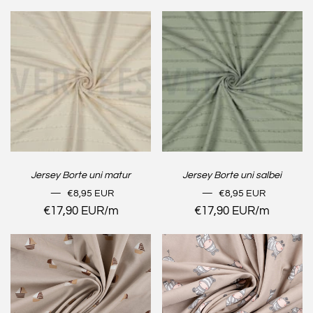
Jersey Borte uni matur
Jersey Borte uni salbei
NORMALER PREIS
NORMALER PREIS
—
€8,95 EUR
—
€8,95 EUR
Stückpreis
€17,90 EUR
/
pro
m
Stückpreis
€17,90 EUR
/
pro
m