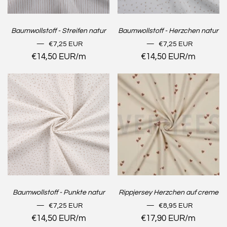
Baumwollstoff - Streifen natur
Baumwollstoff - Herzchen natur
NORMALER PREIS
NORMALER PREIS
—
€7,25 EUR
—
€7,25 EUR
Stückpreis
€14,50 EUR
/
pro
m
Stückpreis
€14,50 EUR
/
pro
m
Baumwollstoff - Punkte natur
Rippjersey Herzchen auf creme
NORMALER PREIS
NORMALER PREIS
—
€7,25 EUR
—
€8,95 EUR
Stückpreis
€14,50 EUR
/
pro
m
Stückpreis
€17,90 EUR
/
pro
m