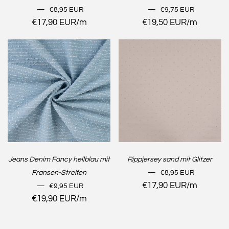
NORMALER PREIS
NORMALER PREIS
—
€8,95 EUR
—
€9,75 EUR
Stückpreis
€17,90 EUR
/
pro
m
Stückpreis
€19,50 EUR
/
pro
m
Jeans Denim Fancy hellblau mit
Rippjersey sand mit Glitzer
NORMALER PREIS
Fransen-Streifen
—
€8,95 EUR
NORMALER PREIS
Stückpreis
€17,90 EUR
/
pro
m
—
€9,95 EUR
Stückpreis
€19,90 EUR
/
pro
m