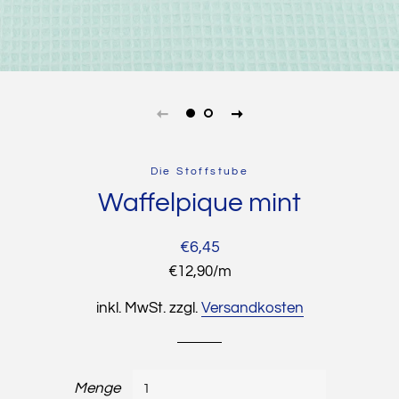
Die Stoffstube
Waffelpique mint
Normaler
Sonderpreis
€6,45
Preis
Stückpreis
€12,90
/
pro
m
inkl. MwSt. zzgl.
Versandkosten
Menge