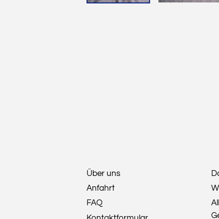
Über uns
D
Anfahrt
W
FAQ
A
G
Kontaktformular