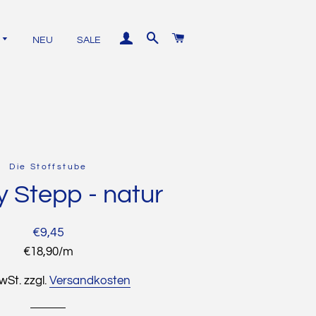
EINLOGGEN
SUCHE
WARENKORB
NEU
SALE
Unistoffe
Die Stoffstube
Baumwolle
y Stepp - natur
Kurzwaren
Jersey
Normaler
Sonderpreis
€9,45
Nähgarn
French
Preis
Stückpreis
€18,90
/
pro
m
Terry
Reißverschlüsse
MwSt. zzgl.
Versandkosten
Bündchen
Kordel
Softshell
Bügeleinlagen