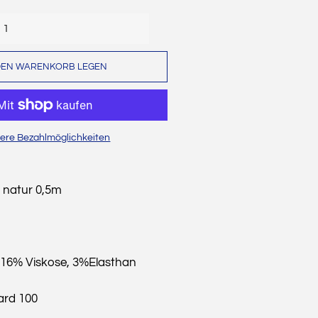
Dekostoffe
Cordstoffe
DEN WARENKORB LEGEN
Musselin
Sweat
Wollwalk
ere Bezahlmöglichkeiten
Waffelpique
Strickstoffe
- natur 0,5m
Baumwollfleece
Alpenfleece
 16% Viskose, 3%Elasthan
Leinen
ard 100
Weihnachten