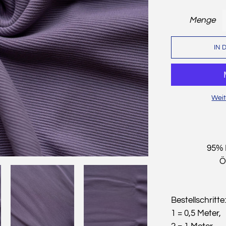
Menge
IN 
Weit
95% 
Ö
Bestellschritte:
1 = 0,5 Meter,