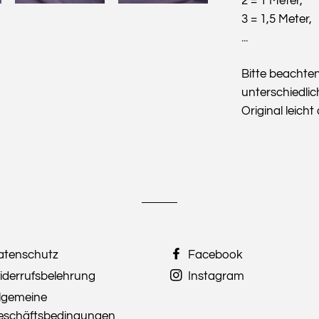
2 = 1 Meter,
3 = 1,5 Meter,
...
Bitte beachte
unterschiedlic
Original leich
atenschutz
Facebook
iderrufsbelehrung
Instagram
llgemeine
eschäftsbedingungen