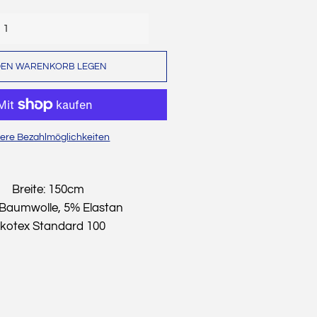
Dekostoffe
Cordstoffe
DEN WARENKORB LEGEN
Musselin
Sweat
Wollwalk
ere Bezahlmöglichkeiten
Waffelpique
Strickstoffe
Breite: 150cm
Baumwolle, 5% Elastan
Baumwollfleece
kotex Standard 100
Alpenfleece
Leinen
Weihnachten