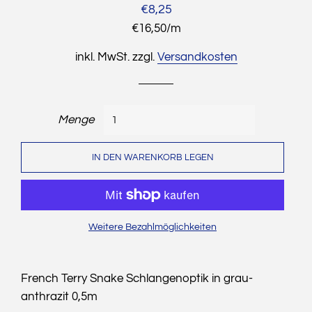
Normaler
Sonderpreis
€8,25
Preis
Stückpreis
€16,50
/
pro
m
inkl. MwSt. zzgl.
Versandkosten
Menge
IN DEN WARENKORB LEGEN
Weitere Bezahlmöglichkeiten
French Terry Snake Schlangenoptik in grau-
anthrazit 0,5m