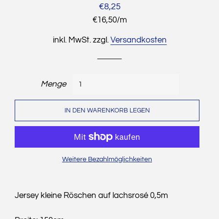
Normaler
Sonderpreis
€8,25
Preis
Stückpreis
€16,50
/
pro
m
inkl. MwSt. zzgl.
Versandkosten
Menge
IN DEN WARENKORB LEGEN
Weitere Bezahlmöglichkeiten
Jersey kleine Röschen auf lachsrosé 0,5m