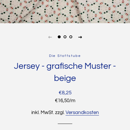
Die Stoffstube
Jersey - grafische Muster -
beige
Normaler
Sonderpreis
€8,25
Preis
Stückpreis
€16,50
/
pro
m
inkl. MwSt. zzgl.
Versandkosten