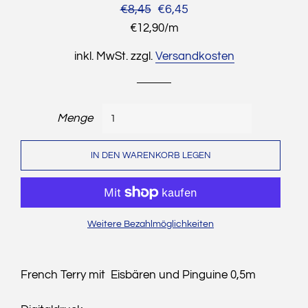
Normaler
€8,45
Sonderpreis
€6,45
Preis
Stückpreis
€12,90
/
pro
m
inkl. MwSt. zzgl.
Versandkosten
Menge
IN DEN WARENKORB LEGEN
Weitere Bezahlmöglichkeiten
French Terry mit Eisbären und Pinguine 0,5m