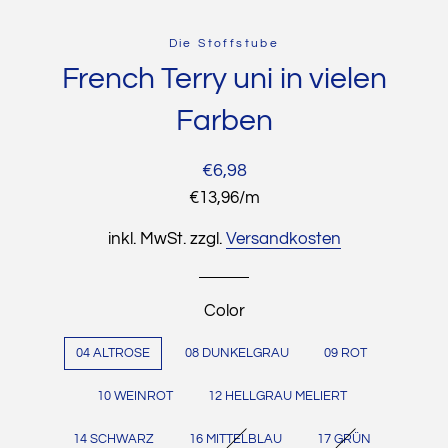
Die Stoffstube
French Terry uni in vielen
Farben
Normaler
Sonderpreis
€6,98
Preis
Stückpreis
€13,96
/
pro
m
inkl. MwSt. zzgl.
Versandkosten
Color
04 ALTROSE
08 DUNKELGRAU
09 ROT
10 WEINROT
12 HELLGRAU MELIERT
14 SCHWARZ
16 MITTELBLAU
17 GRÜN