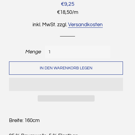
Normaler
Sonderpreis
€9,25
Preis
Stückpreis
€18,50
/
pro
m
inkl. MwSt. zzgl.
Versandkosten
Menge
IN DEN WARENKORB LEGEN
Breite: 160cm