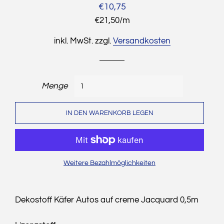
Normaler
Sonderpreis
€10,75
Preis
Stückpreis
€21,50
/
pro
m
inkl. MwSt. zzgl.
Versandkosten
Menge
IN DEN WARENKORB LEGEN
Weitere Bezahlmöglichkeiten
Dekostoff Käfer Autos auf creme Jacquard 0,5m