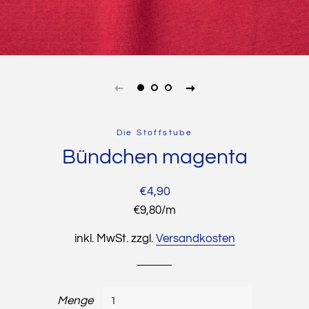
Die Stoffstube
Bündchen magenta
Normaler
Sonderpreis
€4,90
Preis
Stückpreis
€9,80
/
pro
m
inkl. MwSt. zzgl.
Versandkosten
Menge