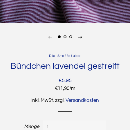
Die Stoffstube
Bündchen lavendel gestreift
Normaler
Sonderpreis
€5,95
Preis
Stückpreis
€11,90
/
pro
m
inkl. MwSt. zzgl.
Versandkosten
Menge