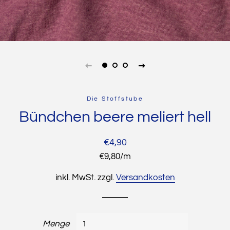
Die Stoffstube
Bündchen beere meliert hell
Normaler
Sonderpreis
€4,90
Preis
Stückpreis
€9,80
/
pro
m
inkl. MwSt. zzgl.
Versandkosten
Menge