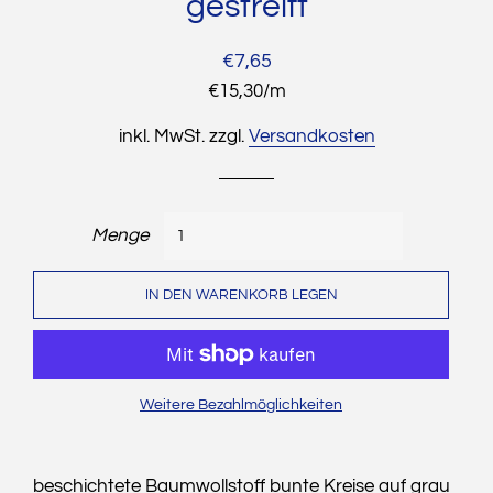
gestreift
Normaler
Sonderpreis
€7,65
Preis
Stückpreis
€15,30
/
pro
m
inkl. MwSt. zzgl.
Versandkosten
Menge
IN DEN WARENKORB LEGEN
Weitere Bezahlmöglichkeiten
beschichtete Baumwollstoff bunte Kreise auf grau