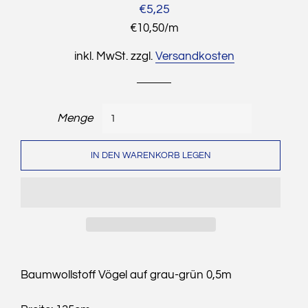
Normaler
Sonderpreis
€5,25
Preis
Stückpreis
€10,50
/
pro
m
inkl. MwSt. zzgl.
Versandkosten
Menge
IN DEN WARENKORB LEGEN
Baumwollstoff Vögel auf grau-grün 0,5m