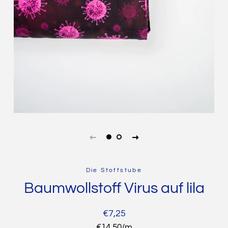
Die Stoffstube
Baumwollstoff Virus auf lila
Normaler
Sonderpreis
€7,25
Preis
Stückpreis
€14,50
/
pro
m