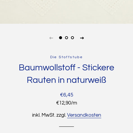
Die Stoffstube
Baumwollstoff - Stickere
Rauten in naturweiß
Normaler
Sonderpreis
€6,45
Preis
Stückpreis
€12,90
/
pro
m
inkl. MwSt. zzgl.
Versandkosten