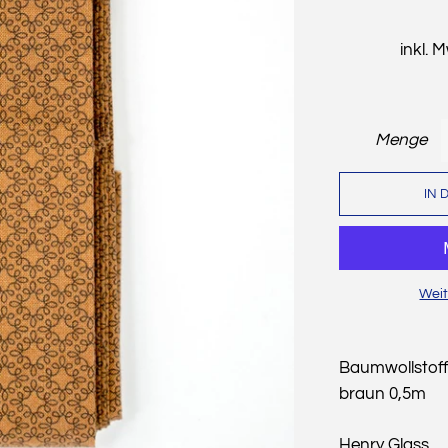
inkl. 
Menge
IN 
Weit
Baumwollstoff
braun 0,5m
Henry Glass