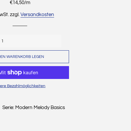
Preis
Stückpreis
€14,50
/
pro
m
Dekostoffe
MwSt. zzgl.
Versandkosten
Cordstoffe
Musselin
Sweat
Wollwalk
DEN WARENKORB LEGEN
Waffelpique
Strickstoffe
ere Bezahlmöglichkeiten
Baumwollfleece
Alpenfleece
 Serie: Modern Melody Basics
Leinen
Weihnachten