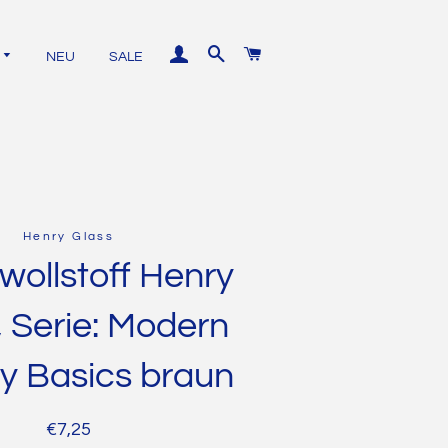
EINLOGGEN
SUCHE
WARENKORB
NEU
SALE
Unistoffe
Henry Glass
Baumwolle
ollstoff Henry
Kurzwaren
Jersey
, Serie: Modern
Nähgarn
French
Terry
y Basics braun
Reißverschlüsse
Bündchen
Kordel
Normaler
Sonderpreis
€7,25
Softshell
Bügeleinlagen