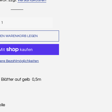
Dekostoffe
Cordstoffe
Musselin
DEN WARENKORB LEGEN
Sweat
Wollwalk
Waffelpique
ere Bezahlmöglichkeiten
Strickstoffe
Baumwollfleece
 Blätter auf gelb 0,5m
Alpenfleece
Leinen
lle
Weihnachten