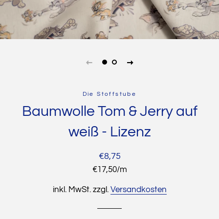
Die Stoffstube
Baumwolle Tom & Jerry auf
weiß - Lizenz
Normaler
Sonderpreis
€8,75
Preis
Stückpreis
€17,50
/
pro
m
inkl. MwSt. zzgl.
Versandkosten