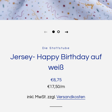
Die Stoffstube
Jersey- Happy Birthday auf
weiß
Normaler
Sonderpreis
€8,75
Preis
Stückpreis
€17,50
/
pro
m
inkl. MwSt. zzgl.
Versandkosten