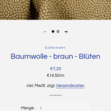
Gütermann
Baumwolle - braun - Blüten
Normaler
Sonderpreis
€7,25
Preis
Stückpreis
€14,50
/
pro
m
inkl. MwSt. zzgl.
Versandkosten
Menge