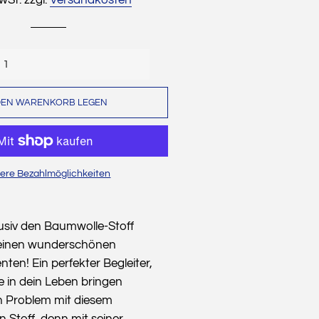
Dekostoffe
Cordstoffe
Musselin
DEN WARENKORB LEGEN
Sweat
Wollwalk
Waffelpique
ere Bezahlmöglichkeiten
Strickstoffe
Baumwollfleece
usiv den Baumwolle-Stoff
Alpenfleece
 seinen wunderschönen
ten! Ein perfekter Begleiter,
Leinen
 in dein Leben bringen
Weihnachten
n Problem mit diesem
Stoff, denn mit seiner