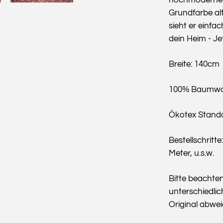
Grundfarbe al
sieht er einfa
dein Heim - Je
Breite: 140cm
100% Baumwo
Ökotex Stand
Bestellschritte:
Meter, u.s.w.
Bitte beachte
unterschiedlic
Original abwe