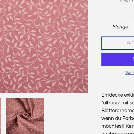
Menge
IN 
Weit
Entdecke exkl
"altrosa" mit
Blätterornamen
wenn du Farbe
möchtest! Kei
hochmodernen 