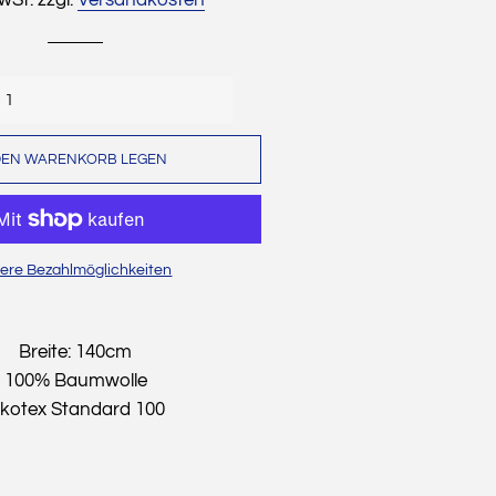
Dekostoffe
Cordstoffe
Musselin
DEN WARENKORB LEGEN
Sweat
Wollwalk
Waffelpique
ere Bezahlmöglichkeiten
Strickstoffe
Baumwollfleece
Breite: 140cm
Alpenfleece
100% Baumwolle
kotex Standard 100
Leinen
Weihnachten