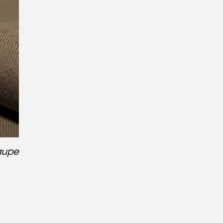
taupe
S