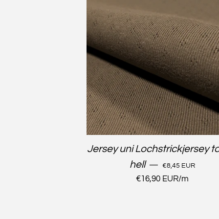
Jersey uni Lochstrickjersey 
NORMALER PREI
hell
—
€8,45 EUR
Stückpreis
€16,90 EUR
/
pro
m