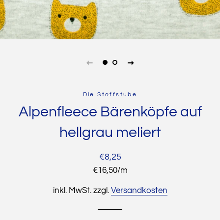
Die Stoffstube
Alpenfleece Bärenköpfe auf
hellgrau meliert
Normaler
Sonderpreis
€8,25
Preis
Stückpreis
€16,50
/
pro
m
inkl. MwSt. zzgl.
Versandkosten