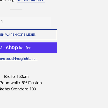
Dekostoffe
Cordstoffe
Musselin
DEN WARENKORB LEGEN
Sweat
Wollwalk
Waffelpique
ere Bezahlmöglichkeiten
Strickstoffe
Baumwollfleece
Breite: 150cm
Alpenfleece
Baumwolle, 5% Elastan
kotex Standard 100
Leinen
Weihnachten