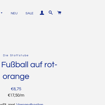
EINLOGGEN
SUCHE
WARENKORB
NEU
SALE
Unistoffe
Die Stoffstube
Baumwolle
Fußball auf rot-
Kurzwaren
Jersey
orange
Nähgarn
French
Terry
Reißverschlüsse
Normaler
Sonderpreis
€8,75
Bündchen
Preis
Stückpreis
€17,50
/
pro
m
Kordel
Softshell
MwSt. zzgl.
Versandkosten
Bügeleinlagen