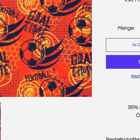
Menge
IN 
Weit
95% 
Ö
Bestellschritte: