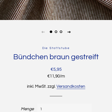
Die Stoffstube
Bündchen braun gestreift
Normaler
Sonderpreis
€5,95
Preis
Stückpreis
€11,90
/
pro
m
inkl. MwSt. zzgl.
Versandkosten
Menge